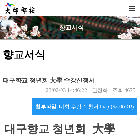
향교서식
향교서식
대구향교 청년회 大學 수강신청서
23/02/03 14:46:22
권장화
조회 4675
첨부파일
대학 수강 신청서.hwp (54.00KB)
대구향교 청년회 大學