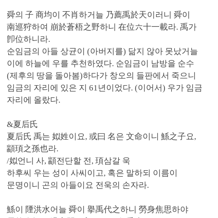
舜의 子 商均이 不肖하거늘 乃薦禹於天이러니 舜이
南巡狩하여 崩於蒼梧之野하니 在位六十一載라. 禹가
卽位하니라.
순임금의 아들 상균이 (아버지를) 닮지 않아 못났거늘
이에 하늘에 우를 추천하였다. 순임금이 남방을 순수
(제후의 땅을 돌아봄)하다가 창오의 들판에서 죽으니
임금의 자리에 있은 지 61년이었다. (이어서) 우가 임금
자리에 올랐다.
&夏后氏
夏后氏 禹는 姒姓이요, 或曰 名은 文命이니 鯀之子요,
顓頊之孫也라.
/姒언니 사, 顓전단할 전, 頊삼갈 욱
하후씨 우는 성이 사씨이고, 혹은 말하되 이름이
문명이니 곤의 아들이요 전욱의 손자라.
鯀이 陻洪水어늘 舜이 擧禹代之하니 勞身焦思하야