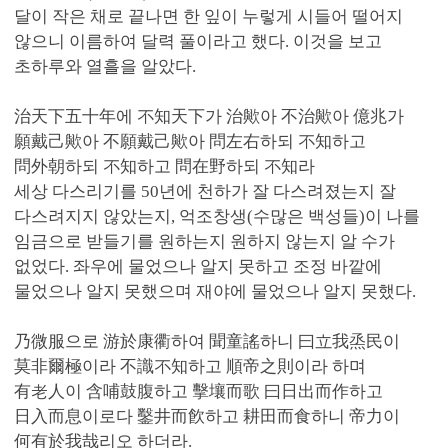
달이 작은 채로 끝나면 한 잎이 누렇게 시들어 떨어지
않으니 이름하여 달력 풀이라고 했다. 이것을 보고
초하루와 열흘을 알았다.
治天下五十年에 不知天下가 治歟아 不治歟아 億兆가
願戴己歟아 不願戴己歟아 問左右하되 不知하고
問外朝하되 不知하고 問在野하되 不知라
세상 다스리기를 50년에 천하가 잘 다스려졌는지 잘
다스려지지 않았는지, 억조창생(수많은 백성들)이 나를
임금으로 받들기를 원하는지 원하지 않는지 알 수가
없었다. 좌우에 물었으나 알지 못하고 조정 바깥에
물었으나 알지 못했으며 재야에 물었으나 알지 못했다.
乃微服으로 游於康衢하여 聞童謠하니 曰立我烝民이
莫非爾極이라 不識不知하고 順帝之則이라 하며
有老人이 含哺鼓腹하고 擊壤而歌 曰日出而作하고
日入而息이로다 鑿井而飮하고 耕田而食하니 帝力이
何有於我哉리오 하더라.