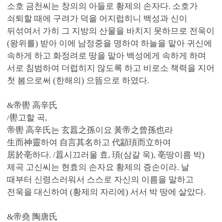
소호 금천씨는 창의의 아들로 황제의 손자다. 소호가
쇠퇴할 때에 구려가 덕을 어지럽히니 백성과 신이
뒤섞여서 가히 그 지방의 산물을 바치지 못하므로 전욱이
(왕위를) 받아 이에 남정중을 명하여 하늘을 맡아 귀신에
속하게 하고 화정려로 땅을 맡아 백성에게 속하게 하며
서로 침범하여 더럽히지 않도록 하고 비로소 책력을 지어
첫 봄으로써 (한해의) 으뜸으로 하였다.
&帝嚳 高辛氏
/嚳고할 곡,
帝嚳 高辛氏는 玄囂之孫이요 黃帝之曾孫也라
生而神靈하여 自言其名하고 代顓頊而立하여
居於亳하다. /囂시끄러울 효, 頊(삼갈 욱), 亳땅이름 박)
제곡 고신씨는 현효의 손자요 황제의 증손이라. 날
때부터 신령스러워서 스스로 자신의 이름을 말하고
전욱을 대신하여 (황제의 자리에) 서서 박 땅에 살았다.
&帝堯 陶唐氏