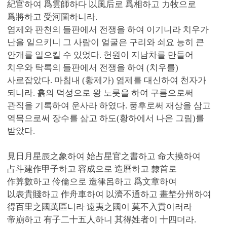
紀官하여 爲雲師하다 以風后로 爲相하고 力牧으로
爲將하고 受河圖하니라.
염제와 판천의 들판에서 전쟁을 하여 이기니라 치우가
난을 일으키니 그 사람이 얼굴은 구리와 쇠요 능히 큰
안개를 일으킬 수 있었다. 헌원이 지남차를 만들어
치우와 탁록의 들판에서 전쟁을 하여 (치우를)
사로잡았다. 마침내 (황제가) 염제를 대신하여 천자가
되니라. 흙의 덕성으로 왕 노릇을 하여 구름으로써
관직을 기록하여 운사라 하였다. 풍후로써 재상을 삼고
역목으로써 장수를 삼고 하도(황하에서 나온 그림)를
받았다.
見日月星辰之象하여 始占星官之書하고 命大撓하여
占斗建作甲子하고 容成으로 造曆하고 隸首로
作筭數하고 伶倫으로 造律呂하고 爲文章하여
以表貴賤하고 作舟車하여 以濟不通하고 畫埜分州하여
得百里之國萬區니라 遠夷之國이 莫不入貢이러라
帝崩하고 有子二十五人하니 其得姓者이 十四더라.