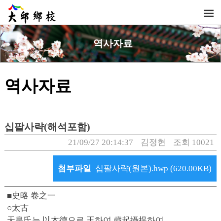
역사자료
역사자료
십팔사략(해석포함)
21/09/27 20:14:37
김정현
조회 10021
첨부파일
십팔사략(원본).hwp (620.00KB)
■史略 卷之一
○太古
天皇氏는 以木德으로 王하여 歲起攝提하여