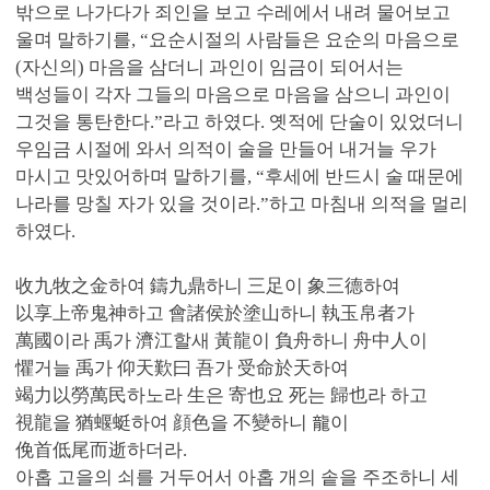
밖으로 나가다가 죄인을 보고 수레에서 내려 물어보고
울며 말하기를, “요순시절의 사람들은 요순의 마음으로
(자신의) 마음을 삼더니 과인이 임금이 되어서는
백성들이 각자 그들의 마음으로 마음을 삼으니 과인이
그것을 통탄한다.”라고 하였다. 옛적에 단술이 있었더니
우임금 시절에 와서 의적이 술을 만들어 내거늘 우가
마시고 맛있어하며 말하기를, “후세에 반드시 술 때문에
나라를 망칠 자가 있을 것이라.”하고 마침내 의적을 멀리
하였다.
收九牧之金하여 鑄九鼎하니 三足이 象三德하여
以享上帝鬼神하고 會諸侯於塗山하니 執玉帛者가
萬國이라 禹가 濟江할새 黃龍이 負舟하니 舟中人이
懼거늘 禹가 仰天歎曰 吾가 受命於天하여
竭力以勞萬民하노라 生은 寄也요 死는 歸也라 하고
視龍을 猶蝘蜓하여 顔色을 不變하니 龍이
俛首低尾而逝하더라.
아홉 고을의 쇠를 거두어서 아홉 개의 솥을 주조하니 세