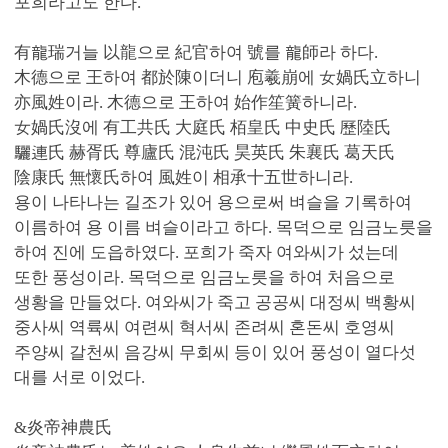
포희라고도 한다.
有龍瑞거늘 以龍으로 紀官하여 號를 龍師라 하다.
木德으로 王하여 都於陳이더니 庖羲崩에 女媧氏立하니
亦風姓이라. 木德으로 王하여 始作笙簧하니라.
女媧氏沒에 有工共氏 大庭氏 栢皇氏 中史氏 歷陸氏
驪連氏 赫胥氏 尊廬氏 混沌氏 昊英氏 朱襄氏 葛天氏
陰康氏 無懷氏하여 風姓이 相承十五世하니라.
용이 나타나는 길조가 있어 용으로써 벼슬을 기록하여
이름하여 용 이름 벼슬이라고 하다. 목덕으로 임금노릇을
하여 진에 도읍하였다. 포희가 죽자 여와씨가 섰는데
또한 풍성이라. 목덕으로 임금노릇을 하여 처음으로
생황을 만들었다. 여와씨가 죽고 공공씨 대정씨 백황씨
중사씨 역륙씨 여련씨 혁서씨 존려씨 혼돈씨 호영씨
주양씨 갈천씨 음강씨 무회씨 등이 있어 풍성이 열다섯
대를 서로 이었다.
&炎帝神農氏