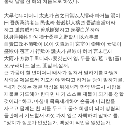
둘째 달을 한 해의 처음으로 하였다.
大旱七年이더니 太史가 占之曰當以人禱라 하거늘 湯이
曰 吾所爲請者는 民也라 若必以人禱면 吾請自當이라
하고 遂齋戒하여 剪爪斷髮하고 身嬰白茅하여
以身爲犧牲하여 禱于桑林之野할새 以六事로
自責曰政不節歟아 民이 失職歟아 宮室이 崇歟아 女謁이
盛歟아 苞苴가 行歟아 讒夫가 昌歟아 하여 言未已에
大雨가 方數千里더라. /嬰갓난애 영, 두를 영, 苞그령(풀)
포,꾸러미포,쌀포, 苴삼저,깔저,
큰 가뭄이 칠 년이더니 태사가 점쳐서 말하기를 마땅히
사람을 제물로써 기도해야 한다고 하거늘 탕이 말하기를,
“내가 청하는 것은 백성을 위해서라 만약 반드시 사람을
제물로 기도해야 한다면 내가 스스로 제물이 되기를 청할
것이라” 하고, 마침내 목욕제계하여 손톱과 머리칼을
자르고 몸에는 흰 띠를 두르고 몸소 희생이 되어 상림의
들판에서 기도할새 여섯 가지 일로 자책하여 말하기를,
“정치가 절도가 없었는가, 백성이 직업을 잃었는가,