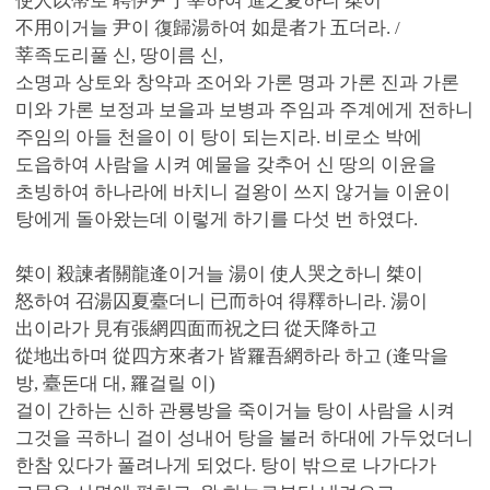
使人以幣로 聘伊尹于莘하여 進之夏하니 桀이
不用이거늘 尹이 復歸湯하여 如是者가 五더라. /
莘족도리풀 신, 땅이름 신,
소명과 상토와 창약과 조어와 가론 명과 가론 진과 가론
미와 가론 보정과 보을과 보병과 주임과 주계에게 전하니
주임의 아들 천을이 이 탕이 되는지라. 비로소 박에
도읍하여 사람을 시켜 예물을 갖추어 신 땅의 이윤을
초빙하여 하나라에 바치니 걸왕이 쓰지 않거늘 이윤이
탕에게 돌아왔는데 이렇게 하기를 다섯 번 하였다.
桀이 殺諫者關龍逄이거늘 湯이 使人哭之하니 桀이
怒하여 召湯囚夏臺더니 已而하여 得釋하니라. 湯이
出이라가 見有張網四面而祝之曰 從天降하고
從地出하며 從四方來者가 皆罹吾網하라 하고 (逄막을
방, 臺돈대 대, 罹걸릴 이)
걸이 간하는 신하 관룡방을 죽이거늘 탕이 사람을 시켜
그것을 곡하니 걸이 성내어 탕을 불러 하대에 가두었더니
한참 있다가 풀려나게 되었다. 탕이 밖으로 나가다가