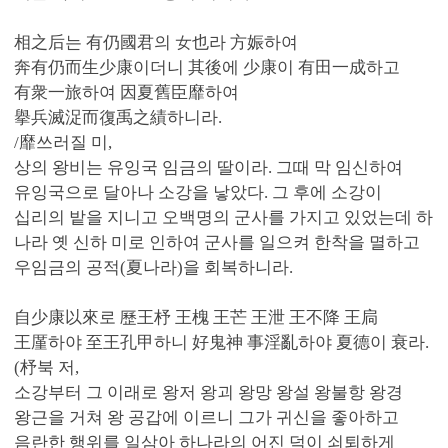
相之后는 有仍國君의 女也라 方娠하여
奔有仍而生少康이더니 其後에 少康이 有田一成하고
有衆一旅하여 因夏舊臣靡하여
擧兵滅浞而復禹之績하니라.
/靡쓰러질 미,
상의 왕비는 유잉국 임금의 딸이라. 그때 막 임신하여
유잉국으로 달아나 소강을 낳았다. 그 후에 소강이
십리의 밭을 지니고 오백명의 군사를 가지고 있었는데 하
나라 옛 신하 미로 인하여 군사를 일으켜 한착을 멸하고
우임금의 공적(夏나라)을 회복하니라.
自少康以來로 歷王杼 王槐 王芒 王泄 王不降 王扃
王厪하야 至王孔甲하니 好鬼神 事淫亂하야 夏德이 衰라.
(杼북 저,
소강부터 그 이래로 왕저 왕괴 왕망 왕설 왕불항 왕경
왕근을 거쳐 왕 공갑에 이르니 그가 귀신을 좋아하고
음란한 행위를 일삼아 하나라의 어진 덕이 쇠퇴하게