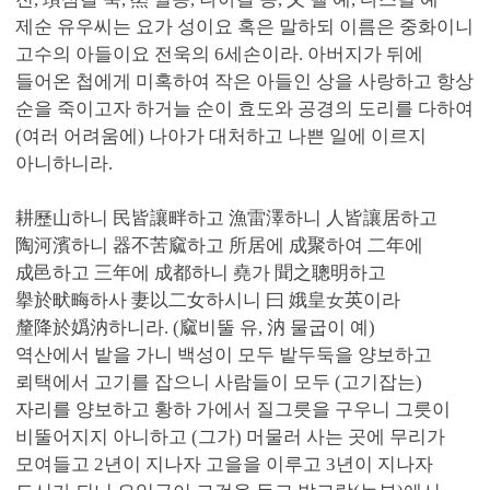
제순 유우씨는 요가 성이요 혹은 말하되 이름은 중화이니
고수의 아들이요 전욱의 6세손이라. 아버지가 뒤에
들어온 첩에게 미혹하여 작은 아들인 상을 사랑하고 항상
순을 죽이고자 하거늘 순이 효도와 공경의 도리를 다하여
(여러 어려움에) 나아가 대처하고 나쁜 일에 이르지
아니하니라.
耕歷山하니 民皆讓畔하고 漁雷澤하니 人皆讓居하고
陶河濱하니 器不苦窳하고 所居에 成聚하여 二年에
成邑하고 三年에 成都하니 堯가 聞之聰明하고
擧於畎畮하사 妻以二女하시니 曰 娥皇女英이라
釐降於嬀汭하니라. (窳비뚤 유, 汭 물굽이 예)
역산에서 밭을 가니 백성이 모두 밭두둑을 양보하고
뢰택에서 고기를 잡으니 사람들이 모두 (고기잡는)
자리를 양보하고 황하 가에서 질그릇을 구우니 그릇이
비뚤어지지 아니하고 (그가) 머물러 사는 곳에 무리가
모여들고 2년이 지나자 고을을 이루고 3년이 지나자