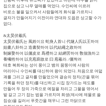
인황씨 이후에 유소씨가 있었다고 하는데 나무를 얽어
집으로 삼고 나무 열매를 먹었다. 수인씨에 이르러
비로소 불을 일으켜서 사람들에게 화식을 가르치니
글자가 만들어지기 이전이라 연대와 도읍은 상고할 수가
없다.
&太昊伏羲氏
太昊伏羲氏는 風姓이요 蛇身人首니 代燧人氏以王하여
始畫八卦하고 造書契하여 以代結繩之政하며
制嫁娶하여 以儷皮로 爲禮하고 結網罟하여 敎佃漁하고
養犧牲하여 以充庖廚故로 曰 庖羲라. /儷짝려
태호 복희씨는 성이 풍이고 뱀의 몸뚱이에 사람의
머리이니 수인씨를 대신하여 왕이 되었다. 처음으로 여덟
괘를 그리고 글자를 만들었으며 결승의 정치(끈을 묶어
기록을 하던 정치)를 대신하고 시집 장가드는 제도를
만들어 두 장의 가죽으로 예절을 차리고 그물을 엮어서
밭 갈고 고기 잡는 법을 가르치며 희생(제사에 제물로 쓸
짐승)을 길러서 푸줏간을 채우니 그런 까닭으로