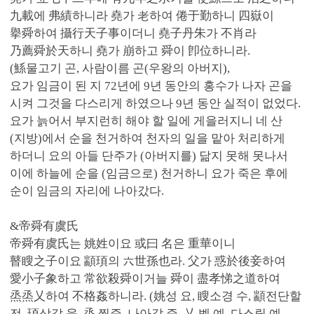
九載에 弗績하니라 堯가 老하여 倦于勤하니 四嶽이
擧舜하여 攝行天子事이더니 堯子丹朱가 不肖라
乃薦舜於天하니 堯가 崩하고 舜이 卽位하니라.
(鯀물고기 곤, 사람이름 곤(우왕의 아버지),
요가 임금이 된 지 72년에 9년 동안의 홍수가 나자 곤을
시켜 그것을 다스리게 하였으나 9년 동안 실적이 없었다.
요가 늙어서 부지런히 해야 할 일에 게을러지니 네 산
(지방)에서 순을 천거하여 천자의 일을 맡아 처리하게
하더니 요의 아들 단주가 (아버지를) 닮지 못해 못나서
이에 하늘에 순을 (임금으로) 천거하니 요가 죽은 후에
순이 임금의 자리에 나아갔다.
&帝舜有虞氏
帝舜有虞氏는 姚姓이요 或曰 名은 重華이니
瞽瞍之子이요 顓頊의 六世孫也라. 父가 惑於後妾하여
愛小子象하고 常欲殺舜이거늘 舜이 盡孝悌之道하여
烝烝乂하여 不格姦하니라. (姚성 요, 瞍소경 수, 顓전단할
전, 頊삼갈 욱, 烝 찔증, 나아갈 증, 乂 벨 예, 다스릴 예