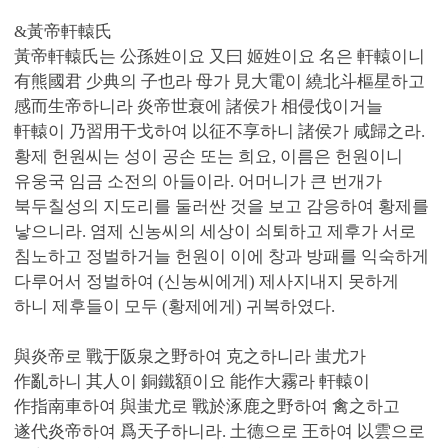
&黃帝軒轅氏
黃帝軒轅氏는 公孫姓이요 又曰 姬姓이요 名은 軒轅이니
有熊國君 少典의 子也라 母가 見大電이 繞北斗樞星하고
感而生帝하니라 炎帝世衰에 諸侯가 相侵伐이거늘
軒轅이 乃習用干戈하여 以征不享하니 諸侯가 咸歸之라.
황제 헌원씨는 성이 공손 또는 희요, 이름은 헌원이니
유웅국 임금 소전의 아들이라. 어머니가 큰 번개가
북두칠성의 지도리를 둘러싼 것을 보고 감응하여 황제를
낳으니라. 염제 신농씨의 세상이 쇠퇴하고 제후가 서로
침노하고 정벌하거늘 헌원이 이에 창과 방패를 익숙하게
다루어서 정벌하여 (신농씨에게) 제사지내지 못하게
하니 제후들이 모두 (황제에게) 귀복하였다.
與炎帝로 戰于阪泉之野하여 克之하니라 蚩尤가
作亂하니 其人이 銅鐵額이요 能作大霧라 軒轅이
作指南車하여 與蚩尤로 戰於涿鹿之野하여 禽之하고
遂代炎帝하여 爲天子하니라. 土德으로 王하여 以雲으로