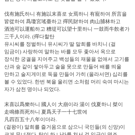
伐有施氏하니 有施以末喜로 女焉하니 有寵하여 所言을
皆從하여 爲瓊宮瑤臺하고 殫民財하여 肉山脯林하고
酒池可以運船하고 糟堤可以望十里하니 一鼓而牛飮者가
三千人이라. (殫다할탄
유시씨를 정벌하니 유시씨가 딸 말희를 바치니 (걸
임금이) 사랑하여 말하는 바를 모두 좇아서 옥으로
장식한 궁궐을 지어주고 백성들의 재물을 없애서 고기를
산과 숲 같이 쌓아두고 술을 못으로 만들어 배를 띄울
만하고 술지게미로 둑을 만들어 가히 (올라서면) 십리를
볼 수 있었다. 한번 북을 울리면 소처럼 머리 숙여 마시는
자가 삼천 명이나 되었다.
末喜以爲樂하니 國人이 大崩이라 湯이 伐夏하니 桀이
走鳴條而死하니 夏爲天子一十七世에
凡四百五十八年이더라.
(걸왕이) 말희를 즐거움으로 삼으니 국민들(의 신망)이
크게 무너졌다. 탕이 하 나라를 쳐서 걸 임금이 명조