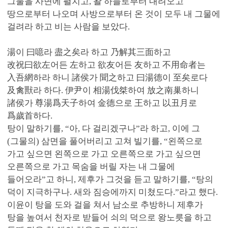
그물을 사면에 펼치고, 왈 하늘로부터 내려오고
땅으로부터 나오며 사방으로부터 온 것이 모두 내 그물에
걸려라 하고 비는 사람을 보았다.
湯이 曰噫라 盡之矣라 하고 乃解其三面하고
改祝曰欲左어든 左하고 欲友어든 友하고 不用命者는
入吾網하라 하니 諸侯가 聞之하고 曰湯德이 至矣로다
及禽獸라 하다. 伊尹이 相湯伐桀하여 放之南巢하니
諸侯가 尊湯爲天子하여 金德으로 王하고 以丑月로
爲歲首하다.
탕이 말하기를, “아, 다 걸리겠구나”라 하고, 이에 그
(그물의) 삼면을 풀어버리고 고쳐 빌기를, “왼쪽으로
가고 싶으면 왼쪽으로 가고 오른쪽으로 가고 싶으면
오른쪽으로 가고 목숨을 버릴 자는 내 그물에
들어오라”고 하니, 제후가 그것을 듣고 말하기를, “탕의
덕이 지극하구나. 새와 짐승에까지 미쳤도다.”라고 했다.
이윤이 탕을 도와 걸을 쳐서 남소로 추방하니 제후가
탕을 높여서 천자로 받들어 쇠의 덕으로 왕노릇을 하고