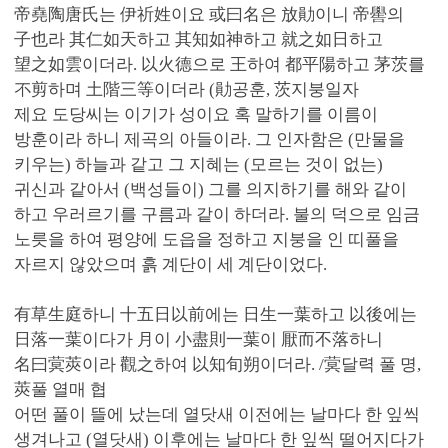
帝堯陶唐氏는 伊祈姓이요 或曰名은 放勛이니 帝嚳의
子也라 其仁如天하고 其知如神하고 就之如日하고
望之如雲이더라. 以火德으로 王하여 都平陽하고 茅茨를
不剪하며 土階三等이더라 (勛공훈, 茨지붕일자
제요 도당씨는 이기가 성이요 혹 말하기를 이름이
방훈이라 하니 제곡의 아들이라. 그 인자함은 (만물을
키우는) 하늘과 같고 그 지혜는 (모르는 것이 없는)
귀신과 같아서 (백성들이) 그를 의지하기를 해와 같이
하고 우러르기를 구름과 같이 하더라. 불의 덕으로 임금
노릇을 하여 평양에 도읍을 정하고 지붕을 인 띠풀을
자르지 않았으며 흙 계단이 세 계단이었다.
有草生庭하니 十五日以前에는 日生一葉하고 以後에는
日落一葉이다가 月이 小盡則一葉이 厭而不落하니
名曰蓂莢이라 觀之하여 以知旬朔이더라. /蓂달력 풀 명,
莢풀 열매 협
어떤 풀이 뜰에 났는데 열닷새 이전에는 날마다 한 잎씩
생겨나고 (열닷새) 이후에는 날마다 한 잎씩 떨어지다가