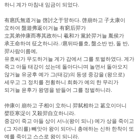
하니 계가 마침내 임금이 되었다.
有扈氏無道거늘 啓討之于甘하다. 啓崩하고 子太康이
立하여 盤遊弗返이거늘 有窮后羿가
立其弟仲康而專其政하니 羲和가 黨於羿거늘 胤侯가
承王命하여 征之하니라. /扈뒤따를호, 盤소반 반, 돌 반,
羿사람이름예,
유호씨가 무도하거늘 계가 감에서 그를 토벌하였다. 계가
죽고 아들 태강이 섰는데 돌아다니며 놀면서 돌아오지
않거늘 유궁후 예가 그(태강)의 동생 중강을 (왕으로)
세우고 그 정치를 전횡하니 희화가 예의 한 무리가
되거늘 윤후가 왕명을 받들어 그를 정벌하니라.
仲康이 崩하고 子相이 立하니 羿弑相하고 簒立이더니
嬖臣寒浞이 又殺羿自立하니라.
중강이 죽고 아들 상이 서니(왕이 되니) 예가 상을 죽이고
(그 자리를) 빼앗아 왕이 되더니 총애하는 신하 한착이 또
예를 죽이고 스스로 왕이 되니라.