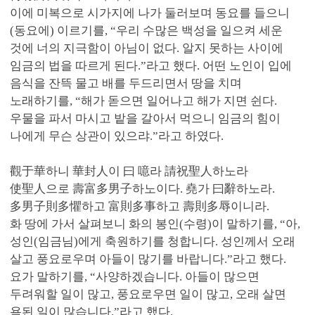
이에 미복으로 시가지에 나가 둘러보며 동요를 들으니
(동요에) 이르기를, “우리 수많은 백성을 일으켜 세운
것에 너의 지극함이 아님이 없다. 알지 못하는 사이에
임금의 법을 따르게 된다.”라고 했다. 어떤 노인이 입에
음식을 잔뜩 물고 배를 두드리면서 땅을 치며
노래하기를, “해가 돋으면 일어나고 해가 지면 쉰다.
우물을 파서 마시고 밭을 갈아서 먹으니 임금의 힘이
나에게 무슨 상관이 있으랴.”라고 하였다.
觀于華하니 華封人이 曰 噫라 請祝聖人하노라
使聖人으로 壽富多男子하노이다. 堯가 曰辭하노라.
多男子則多懼하고 富則多事하고 壽則多辱이니라.
화 땅에 가서 살펴보니 화의 봉인(수령)이 말하기를, “아,
성인(임금님)에게 축원하기를 청합니다. 성인께서 오래
살고 풍요로우며 아들이 많기를 바랍니다.”라고 했다.
요가 말하기를, “사양하겠습니다. 아들이 많으면
두려워할 일이 많고, 풍요로우면 일이 많고, 오래 살면
욕된 일이 많습니다.”라고 했다.