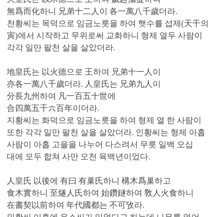
無爲而化하니 兄弟十二人이 各一萬八千歲더라.
천황씨는 목덕으로 임금노릇을 하여 햇수를 섭제(天干의
寅)에서 시작하고 무위로써 교화하니 형제 열두 사람이
각각 일만 팔천 살을 살았더라.
地皇氏는 以火德으로 王하여 兄弟十一人이
亦各一萬八千歲더라. 人皇氏는 兄弟九人이
分長九州하여 凡一百五十世에
合四萬五千六百年이더라.
지황씨는 화덕으로 임금노릇을 하여 형제 열 한 사람이
또한 각각 일만 팔천 살을 살았더라. 인황씨는 형제 아홉
사람이 아홉 고을을 나누어 다스려서 무릇 일백 오십
대에 모두 합쳐 사만 오천 육백년이었다.
人皇氏 以後에 有曰 有巢氏하니 構木爲巢하고
食木實하니 至燧人氏하여 始鑽鐩하여 敎人火食하니
在書契以前하여 年代國都는 不可攷라.