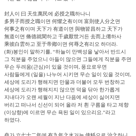
封人이 曰 天生萬民에 必授之職하나니
多男子而授之職이면 何懼之有이며 富則使人分之면
何事之有이며 天下가 有道이면 與物皆昌하고 天下가
無道이면 脩德就閑하고 千歲厭世거든 去而上僊하사
乘彼白雲하고 至于帝鄕이면 何辱之有리오 하더라.
(화)봉인이 말하기를, “하늘이 만백성을 낳아서 반드시
그 직분을 주었으니 아들이 많으면 그들에게 직분을 주면
무슨 두려움(근심)이 있을 것이며, 풍요로우면
사람들에게 (일을) 나누어 시키면 무슨 일이 있을 것이며,
세상에 도리가 행해지면 만물과 더불어 모두 번창하고
세상에 도리가 행해지지 않으면 덕을 닦아 한가롭게
지내다가 오랜 세월이 지난 다음에 세상이 싫어지면
버리고 떠나서 신선이 되어 올라 저 흰 구름을 타고 제향
(이상향)에 이르면 무슨 욕된 일이 있으리요.”라고
하였다.
堯가 立七十二年에 有九年之水거늘 使鯀으로 治之하니