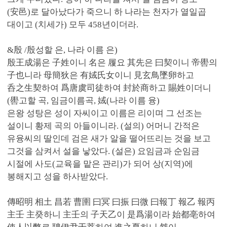
(安邑)로 달아났다가 죽으니 하 나라는 천자가 열일곱
대이고 (치세가) 모두 458년이더라.
&殷 /殷성할 은, 나라 이름 은)
殷王成湯은 子姓이니 名은 履요 其先은 曰契이니 帝嚳의
子也니라 母簡狄은 有娀氏女이니 見玄鳥墜卵하고
呑之生契하여 爲唐虞司徒하여 封於商하고 賜姓이더니
(嚳고할 곡, 임금이름곡, 娀(나라 이름 융)
은왕 성탕은 성이 자씨이고 이름은 리이며 그 선조는
설이니 황제 곡의 아들이니라. (설의) 어머니 간적은
유융씨의 딸인데 검은 새가 알을 떨어뜨리는 것을 보고
그것을 삼켜서 설을 낳았다. (설은) 요임금과 순임금
시절에 사도(교육을 맡은 관리)가 되어 상(지역)에
봉해지고 성을 하사받았다.
傳昭明 相土 昌若 曹圉 曰冥 曰振 曰微 曰報丁 報乙 報丙
主壬 主癸하니 主壬의 子天乙이 是爲湯이라 始都亳하여