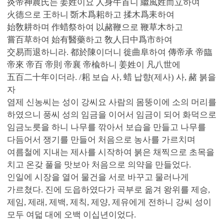
炎帝神農氏는 姜姓이요 人身牛首니 繼風姓而立하여
火德으로 王하니 斲木爲耜하고 揉木爲耒하여
始敎耕하며 作蜡祭하여 以赭鞭으로 鞭草木하고
嘗百草하여 始有醫藥하고 敎人日中爲市하여
交易而退하니라. 都於陳이더니 徙曲阜하여 傳帝承 帝臨
帝來 帝百 帝則 帝襄 帝楡하니 姜姓이 凡八世에
五百二十年이더라. /耜 보습 사, 蜡 납향(제사) 사, 赭 붉을
자
염제 신농씨는 성이 강씨요 사람의 몸뚱이에 소의 머리를
하였으니 풍씨 성의 임금을 이어서 임금이 되어 화덕으로
임금노릇을 하니 나무를 깎아서 보습을 만들고 나무를
다듬어서 쟁기를 만들어 처음으로 농사를 가르치며
여름철에 지내는 제사를 시작하여 붉은 채찍으로 초목을
치고 온갖 풀을 맛보아 처음으로 의약을 만들었다.
인일에 시장을 열어 물건을 서로 바꾸고 물러나게
가르쳤다. 진에 도읍하였다가 곡부로 옮겨 왕위를 제승,
제임, 제래, 제백, 제칙, 제양, 제유에게 전하니 강씨 성이
모두 여덟 대에 오백 이십년이었다.