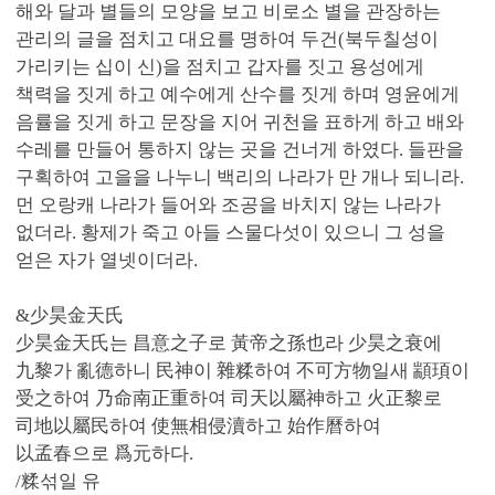
해와 달과 별들의 모양을 보고 비로소 별을 관장하는
관리의 글을 점치고 대요를 명하여 두건(북두칠성이
가리키는 십이 신)을 점치고 갑자를 짓고 용성에게
책력을 짓게 하고 예수에게 산수를 짓게 하며 영윤에게
음률을 짓게 하고 문장을 지어 귀천을 표하게 하고 배와
수레를 만들어 통하지 않는 곳을 건너게 하였다. 들판을
구획하여 고을을 나누니 백리의 나라가 만 개나 되니라.
먼 오랑캐 나라가 들어와 조공을 바치지 않는 나라가
없더라. 황제가 죽고 아들 스물다섯이 있으니 그 성을
얻은 자가 열넷이더라.
&少昊金天氏
少昊金天氏는 昌意之子로 黃帝之孫也라 少昊之衰에
九黎가 亂德하니 民神이 雜糅하여 不可方物일새 顓頊이
受之하여 乃命南正重하여 司天以屬神하고 火正黎로
司地以屬民하여 使無相侵瀆하고 始作曆하여
以孟春으로 爲元하다.
/糅섞일 유