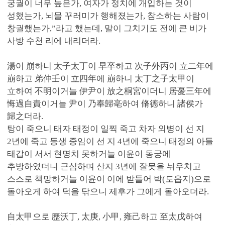
궁궐이 너무 높은가, 여자가 정치에 개입하는 것이
성했는가, 뇌물 꾸러미가 행해졌는가, 참소하는 사람이
창궐했는가,”라고 했는데, 말이 그치기도 전에 큰 비가
사방 수천 리에 내리더라.
湯이 崩하니 太子太丁이 早卒하고 次子外丙이 立二年에
崩하고 弟仲壬이 立四年에 崩하니 太丁之子太甲이
立하여 不明이거늘 伊尹이 放之桐宮이더니 居憂三年에
悔過自責이거늘 尹이 乃奉歸亳하여 脩德하니 諸侯가
歸之더라.
탕이 죽으니 태자 태정이 일찍 죽고 차자 외병이 선 지
2년에 죽고 동생 중임이 선 지 4년에 죽으니 태정의 아들
태갑이 서서 현명치 못하거늘 이윤이 동궁에
추방하였더니 근심하며 산지 3년에 잘못을 뉘우치고
스스로 책망하거늘 이윤이 이에 받들어 박(도읍지)으로
돌아오게 하여 덕을 닦으니 제후가 그에게 돌아오더라.
自太甲으로 歷沃丁, 太庚, 小甲, 雍己하고 至太戊하여