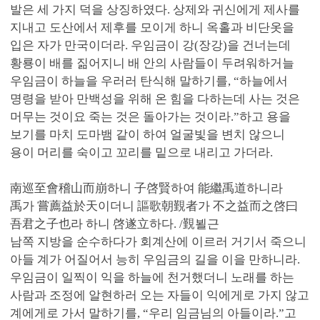
발은 세 가지 덕을 상징하였다. 상제와 귀신에게 제사를
지내고 도산에서 제후를 모이게 하니 옥홀과 비단옷을
입은 자가 만국이더라. 우임금이 강(장강)을 건너는데
황룡이 배를 짊어지니 배 안의 사람들이 두려워하거늘
우임금이 하늘을 우러러 탄식해 말하기를, “하늘에서
명령을 받아 만백성을 위해 온 힘을 다하는데 사는 것은
머무는 것이요 죽는 것은 돌아가는 것이라.”하고 용을
보기를 마치 도마뱀 같이 하여 얼굴빛을 변치 않으니
용이 머리를 숙이고 꼬리를 밑으로 내리고 가더라.
南巡至會稽山而崩하니 子啓賢하여 能繼禹道하니라
禹가 嘗薦益於天이더니 謳歌朝覲者가 不之益而之啓曰
吾君之子也라 하니 啓遂立하다. /覲뵐근
남쪽 지방을 순수하다가 회계산에 이르러 거기서 죽으니
아들 계가 어질어서 능히 우임금의 길을 이을 만하니라.
우임금이 일찍이 익을 하늘에 천거했더니 노래를 하는
사람과 조정에 알현하러 오는 자들이 익에게로 가지 않고
계에게로 가서 말하기를, “우리 임금님의 아들이라.”고