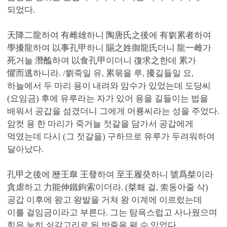
되었다.
天降二龍하여 有雌雄하니 陶唐氏之後에 有劉累者하여
學擾龍하여 以事孔甲하니 賜之姓御龍氏더니 龍一雌가
死거늘 潛醢하여 以食孔甲이더니 復求之한데 累가
懼而逃하니라. /劉죽일 유, 累묶을 루, 擾길들일 요,
하늘에서 두 마리 용이 내려와 암수가 있었는데 도당씨
(요임금) 후에 유루라는 자가 있어 용을 길들이는 법을
배워서 공갑을 섬겼더니 그에게 어룡씨라는 성을 주었다.
암컷 용 한 마리가 죽거늘 젓갈을 담가서 공갑에게
먹였는데 다시 (그 젓갈을) 구하므로 유루가 두려워하여
달아났다.
孔甲之後에 歷王臯 王發하여 至王履癸하니 號爲桀이라
貪虐하고 力能伸鐵鉤索이더라. (桀홰 걸, 索동아줄 삭)
공갑 이후에 왕고 왕발을 거쳐 왕 이계에 이르렀는데
이를 걸임금이라고 부른다. 그는 탐욕스럽고 사나웠으며
힘은 능히 쇠갈고리로 된 밧줄을 펼 수 있었다.