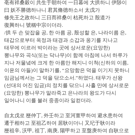
亳有祥桑穀이 共生于朝하여 一日暮에 大拱하니 伊陟이
曰 妖不勝德하나니 君其脩德하소서 太戊가
修先王之政하니 三日而祥桑이 枯死하고 殷道가
復興하니 號稱中宗이더라.
/拱 두 손 맞잡을 공, 한 아름 공, 殷성할 은, 나라이름 은,
태갑으로부터 옥정과 태경과 소갑과 옹기를 지나고
태무에 이르러 박이라는 곳에 상서로운(요망한)
뽕나무와 곡식(또는 닥나무)이 함께 아침에 나서 하루가
지나 저물녘에 크게 한 아름만 해지니 이척(신하의 이름,
이윤의 아들)이 말하기를, “요망함은 덕을 이기지 못하니
임금님께서는 그 덕을 닦으소서.”하였다. 태무가 선왕
(선대의 어진 임금)의 정치를 닦으니 사흘 만에 상서로운
(요망한) 뽕나무가 말라죽고 은나라의 왕도가 다시
일어나니 이를 불러 중종이라 일컫더라.
自太戊로 歷仲丁, 外壬하고 至河亶甲하여 避水患하여
遷于相하고 至祖乙하여 居耿이더니 又圮于耿이라
歷祖辛, 沃甲, 祖丁, 南庚, 陽甲하고 至盤庚하여 自耿으로