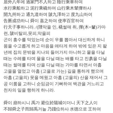
居外八年에 過家門不入하고 陸行乘車하며
水行乘船하고 泥行乘橇하며 山行乘木輦攆하사
開九州하고 通九道하며 陂九澤하고 度九山하여
告厥成功하니 舜이 嘉之하여 使率百官하여
行天子事하니라. /(陻막을 인, 橇썰매 취, 攆(木+輦)가마
련, 陂비탈피,못피,막을피
곤이 홍수를 막았는데 순이 우를 뽑아서 대신하게 하니
몸을 수고롭게 하고 마음을 애타게 하여 밖에 있은 지 팔
년에 집의 문밖을 지나되 들어가지 아니하고 뭍을 다닐
때는 수레를 타며 물을 다닐 때는 배를 타고 진흙을 다닐
때는 썰매를 타며 산을 다닐 때는 가마를 타면서 아홉
고을을 열었고 아홉 (고을로 가는) 길을 통하게 했으며
아홉 (고을의) 못을 메웠고 아홉 (고을의) 산을 재어서 그
공 이룸을 고하니 순임금이 기뻐하여 백관을 거느리고
천자의 일을 행하게 하니라.
舜이 崩하시니 禹가 避位於陽城이더니 天下之人이
不歸舜之子而歸禹거늘 乃踐位하사 水德으로 王하여