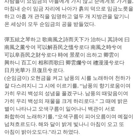
사람들이 요임금의 아들에게 가지 않고 순에게로 가거늘,
마침내 순이 임금 자리에 나아가 흙의 덕으로 임금노릇을
하고 아홉 개 관직을 임명하고 열두 개 지방관을 맡기니
온 세상이 모두 순임금의 공을 받들었다.
彈五絃之琴하고 歌南風之詩而天下가 治하니 其詩에 曰
南風之薰兮여 可以解吾民之慍兮로다 南風之時兮여
可以阜吾民之財兮로다 時에 景星이 出하고 卿雲이
興하니 百工이 相和而歌曰 卿雲爛兮여 禮漫漫兮로다
日月光華가 旦復旦兮로다.
(순임금이) 오현금을 켜고 남풍의 시를 노래하여 천하가
잘 다스려지니 그 시에 이르기를, “남풍의 향기로움이여
가히 우리 백성의 성냄을 풀겠구나. 남풍의 때맞음이여
가히 우리 백성의 재물을 크게 하리로다.” 그 때에 밝은
별이 나타나고 오색구름이 일어나니 백관이 서로
화합하여 노래하기를, “오색구름이 피어오름이여 예절이
넘쳐흐르도다. 해와 달이 밝게 빛나니 아침이 오고 또
아침이 밝아오도다.”라고 하였다.