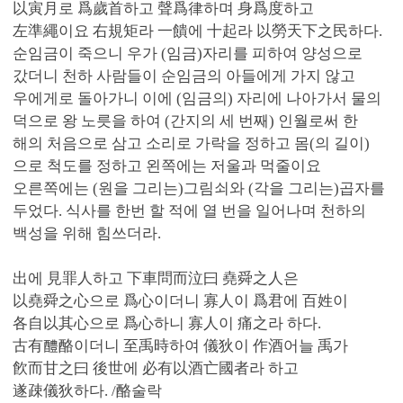
以寅月로 爲歲首하고 聲爲律하며 身爲度하고
左準繩이요 右規矩라 一饋에 十起라 以勞天下之民하다.
순임금이 죽으니 우가 (임금)자리를 피하여 양성으로
갔더니 천하 사람들이 순임금의 아들에게 가지 않고
우에게로 돌아가니 이에 (임금의) 자리에 나아가서 물의
덕으로 왕 노릇을 하여 (간지의 세 번째) 인월로써 한
해의 처음으로 삼고 소리로 가락을 정하고 몸(의 길이)
으로 척도를 정하고 왼쪽에는 저울과 먹줄이요
오른쪽에는 (원을 그리는)그림쇠와 (각을 그리는)곱자를
두었다. 식사를 한번 할 적에 열 번을 일어나며 천하의
백성을 위해 힘쓰더라.
出에 見罪人하고 下車問而泣曰 堯舜之人은
以堯舜之心으로 爲心이더니 寡人이 爲君에 百姓이
各自以其心으로 爲心하니 寡人이 痛之라 하다.
古有醴酪이더니 至禹時하여 儀狄이 作酒어늘 禹가
飮而甘之曰 後世에 必有以酒亡國者라 하고
遂疎儀狄하다. /酪술락