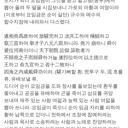
도시가 되니 요임금이 그것을 듣고 밭고랑(농부)에서
뽑아 올려 두 딸을 시집보내니 가로되 아황과 여영이라
(이로부터 요임금은 순이 살던) 규수와 예수의
합수지점에 내려와서 다스렸다.
遂相堯爲政하여 放驩兜하고 流共工하며 殛鯀하고
竄三苗하며 擧才子八元八凱하니라. 堯가 崩하니 舜이
避位河南이더니 天下朝覲 訟獄 謳歌者가
不歸堯之子而歸舜하거늘 遂卽位하여 以土德으로
王하고 命九官하고 咨十二牧하니
四海之內咸戴舜功이라. (驩기뻐할 환, 兜투구 두, 流 흐를
류, 유배보낼 류,
드디어 순이 요임금을 도와 정사를 돌보았는데 환두를
쫓아내고 공공을 유배하며 곤을 죽이고 삼묘를 귀양
보내며 재주 있는 사람 여덟과 능력 있는 사람 여덟을
뽑아 쓰니라. 요임금이 죽으니 순이 임금 자리를 피하여
황하 남쪽으로 갔더니 천하에서 조정에 참예하려는
사람과 옥사로 소송하려는 사람과 노래로 찬양하려는