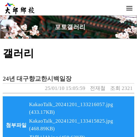
포토갤러리
갤러리
24년 대구향교한시백일장
25/01/10 15:05:59
전재철
조회 2321
KakaoTalk_20241201_133216057.jpg
(433.17KB)
KakaoTalk_20241201_133415825.jpg
첨부파일
(468.89KB)