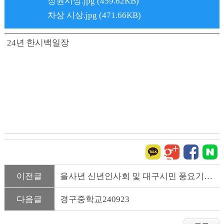
장원시상.jpg (459.62KB)
차상 시상.jpg (471.66KB)
24년 한시백일장
이전글
을사년 신년인사회 및 대구시민 풍요기원제
다음글
경구중학교240923