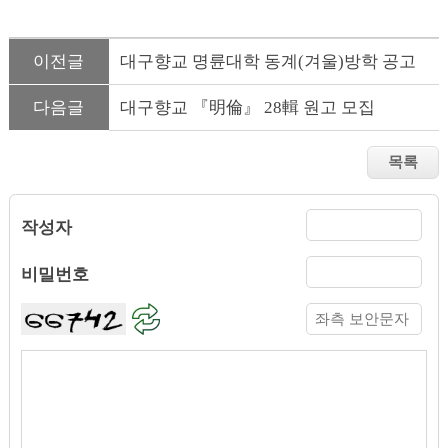
이전글
대구향교 명륜대학 동계(겨울)방학 공고
다음글
대구향교 『明倫』 28輯 원고 모집
작성자
비밀번호