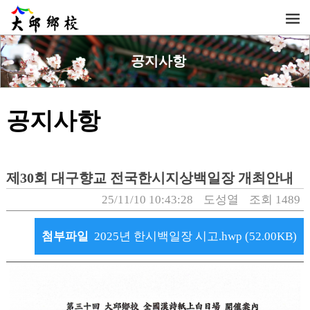
공지사항
공지사항
제30회 대구향교 전국한시지상백일장 개최안내
25/11/10 10:43:28
도성열
조회 1489
첨부파일
2025년 한시백일장 시고.hwp (52.00KB)