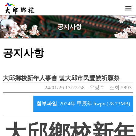
공지사항
공지사항
大邱鄕校新年人事會 및大邱市民豐饒祈願祭
24/01/26 13:22:58
우상수
조회 5893
첨부파일
2024年 甲辰年.hwpx (28.73MB)
大邱鄕校新年