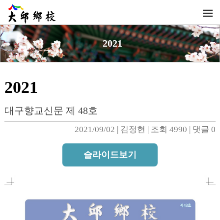
2021
2021
대구향교신문 제 48호
2021/09/02
| 
김정현
| 
조회 4990
| 
댓글 0
슬라이드보기