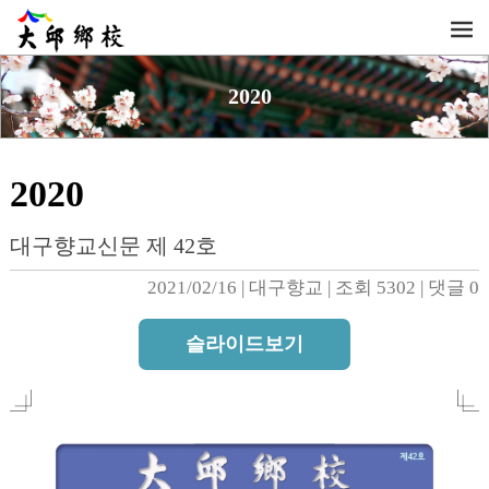
2020
2020
대구향교신문 제 42호
2021/02/16
| 
대구향교
| 
조회 5302
| 
댓글 0
슬라이드보기