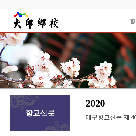
향
2020
향교신문
대구향교신문 제 4