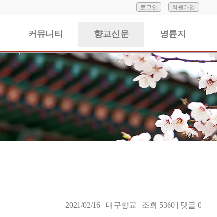
로그인
회원가입
커뮤니티
향교신문
명륜지
2021/02/16
| 
대구향교
| 
조회 5360
| 
댓글 0