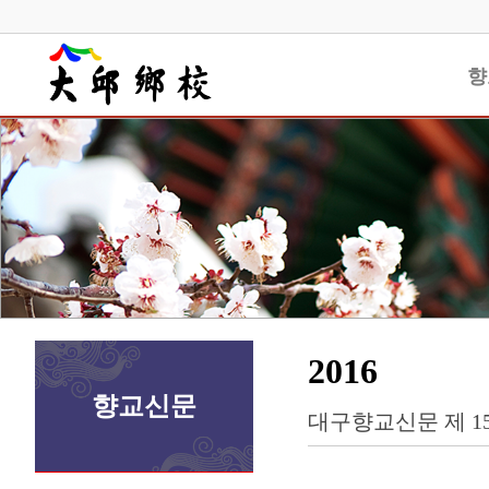
향
2016
향교신문
대구향교신문 제 1