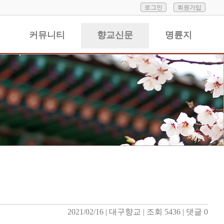
로그인
회원가입
커뮤니티
향교신문
명륜지
2021/02/16
| 
대구향교
| 
조회 5436
| 
댓글 0